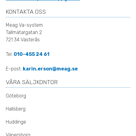
KONTAKTA OSS
Meag Va-system
Tallmätargatan 2
721 34 Västerås
Tel:
010-455 24 61
E-post:
karin.erson@meag.se
VÅRA SÄLJKONTOR
Göteborg
Hallsberg
Huddinge
Vänersborg