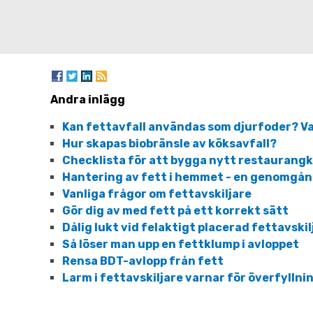
Andra inlägg
Kan fettavfall användas som djurfoder? V
Hur skapas biobränsle av köksavfall?
Checklista för att bygga nytt restaurang
Hantering av fett i hemmet - en genomgå
Vanliga frågor om fettavskiljare
Gör dig av med fett på ett korrekt sätt
Dålig lukt vid felaktigt placerad fettavskil
Så löser man upp en fettklump i avloppet
Rensa BDT-avlopp från fett
Larm i fettavskiljare varnar för överfyllnin