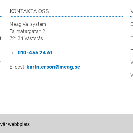
KONTAKTA OSS
Meag Va-system
G
i
Tallmätargatan 2
H
t
721 34 Västerås
 i
H
Tel:
010-455 24 61
t
V
E-post:
karin.erson@meag.se
V
r vår webbplats