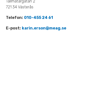
Tallmätargatan 2
721 34 Västerås
Telefon:
010-455 24 61
E-post:
karin.erson@meag.se