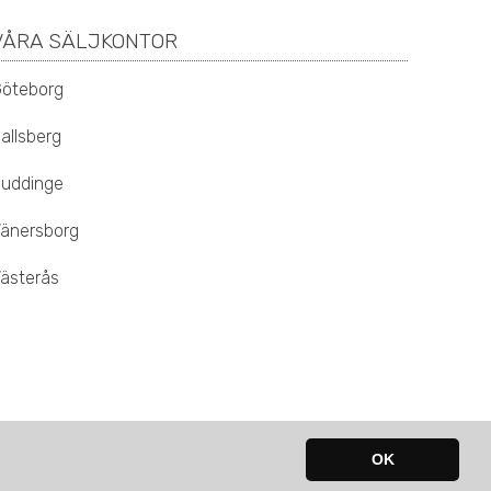
VÅRA SÄLJKONTOR
öteborg
allsberg
uddinge
änersborg
ästerås
OK