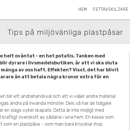
HEM
FETTAVSKILJARE
Tips på miljövänliga plastpåsar
te helt oväntat - en het potatis. Tanken med
lir dyrare i livsmedelsbutiken, är att vi ska sluta
 många av oss haft. Effekten? Visst, det har blivit
narare än att betala några kronor extra för en
n blir ett andrahandsval och att vi väljer andra material
vingas ändra på invanda mönster. Dels så har de tidigare
en slags cykel skapats. Detta är inte möjligt med
tt kraftigt överskott av sådana i sina hem. En kasse som
tt som en plastpåse - som man bara knycklar ihop.