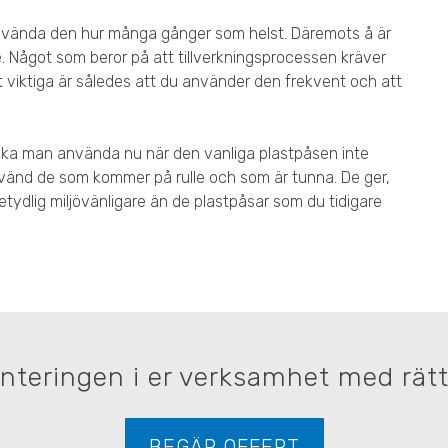
nvända den hur många gånger som helst. Däremots å är
. Något som beror på att tillverkningsprocessen kräver
t viktiga är således att du använder den frekvent och att
 ska man använda nu när den vanliga plastpåsen inte
använd de som kommer på rulle och som är tunna. De ger,
etydlig miljövänligare än de plastpåsar som du tidigare
anteringen i er verksamhet med rätt 
BEGÄR OFFERT