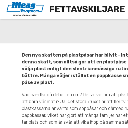
FETTAVSKILJARE
Den nya skatten på plastpåsar har blivit - in
denna skatt, som alltså gör att en plastpåse b
välja plast enligt den slentrianmässiga rutin
bättre. Många väljer istället en pappkasse s
påse av plast.
Vad handlar då debatten om? Det är väl bra att plaste
att bära vår mat i? Ja, det stora kruxet är att fler t
plastkassarna använts som soppåsar och därmed har 
pappkassar, vilket har gjort att många familjer har e
tar plats och som är svår att vika ihop på samma sä