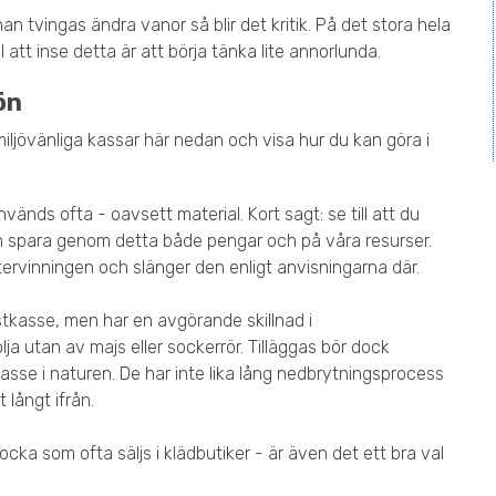
n tvingas ändra vanor så blir det kritik. På det stora hela
 att inse detta är att börja tänka lite annorlunda.
ön
iljövänliga kassar här nedan och visa hur du kan göra i
änds ofta - oavsett material. Kort sagt: se till att du
och spara genom detta både pengar och på våra resurser.
 återvinningen och slänger den enligt anvisningarna där.
stkasse, men har en avgörande skillnad i
lja utan av majs eller sockerrör. Tilläggas bör dock
jökasse i naturen. De har inte lika lång nedbrytningsprocess
 långt ifrån.
cka som ofta säljs i klädbutiker - är även det ett bra val