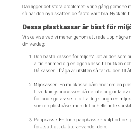
Däri ligger det stora problemet: varje gång gemene ma
så har den nya skatten de facto varit bra. Nyckeln till
Dessa plastkassar är bäst för milj
Vi ska visa vad vi menar genom att rada upp några m
din vardag:
Den bästa kassen för miljön? Det är den som anv
alltid har med dig en egen kasse till butiken 
Då kassen i fråga är utsliten så tar du den till
Miljökassen. En miljökasse påminner om en pla
tillverkningsprocessen då de inte är gjorda av o
förljande göras: se till att aldrig slänga en mil
som en plastpåse, men det är heller inte särskilt
Pappkasse. En tunn pappkasse - välj bort de tjo
förutsatt att du återanvänder dem.