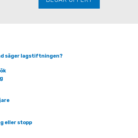
ad säger lagstiftningen?
kök
ng
jare
g eller stopp